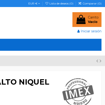
EUR €
Lista de deseos (
0
)
Comparar (
0
)
Carrito
Vacío
Iniciar sesión
LTO NIQUEL