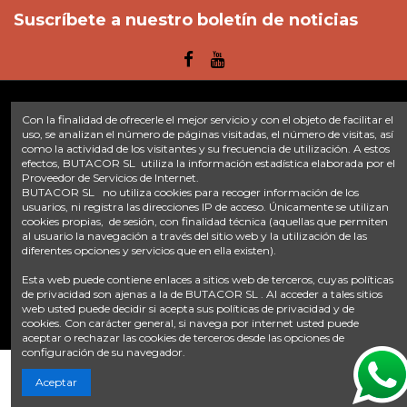
Suscríbete a nuestro boletín de noticias
Con la finalidad de ofrecerle el mejor servicio y con el objeto de facilitar el
Enlaces
uso, se analizan el número de páginas visitadas, el número de visitas, así
como la actividad de los visitantes y su frecuencia de utilización. A estos
efectos, BUTACOR SL utiliza la información estadística elaborada por el
Inicio
Sobre nosotros
Contacte con nosotros
Aviso legal
Proveedor de Servicios de Internet.
Política de privacidad
Tratamiento de datos
BUTACOR SL no utiliza cookies para recoger información de los
Términos y condiciones
Plazos de envío
usuarios, ni registra las direcciones IP de acceso. Únicamente se utilizan
cookies propias, de sesión, con finalidad técnica (aquellas que permiten
al usuario la navegación a través del sitio web y la utilización de las
Contáctanos
diferentes opciones y servicios que en ella existen).
Fontacor
Ctra. Fuente Álamo Nº45, 30153, Corvera (Murcia)
Esta web puede contiene enlaces a sitios web de terceros, cuyas políticas
info@fontacor.com
638 28 57 85
de privacidad son ajenas a la de BUTACOR SL . Al acceder a tales sitios
web usted puede decidir si acepta sus políticas de privacidad y de
cookies. Con carácter general, si navega por internet usted puede
aceptar o rechazar las cookies de terceros desde las opciones de
configuración de su navegador.
Añadir al carrito
Aceptar
© FONTACOR
2026 Todos los derechos reservados. | Desarrollado por
Onnix Software