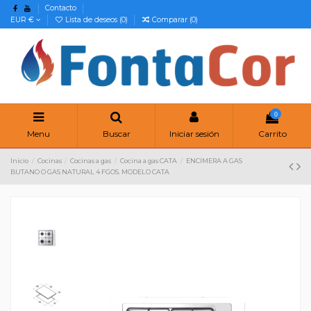
Contacto
EUR €
Lista de deseos (
0
)
Comparar (
0
)
0
Menu
Buscar
Iniciar sesión
Carrito
Inicio
Cocinas
Cocinas a gas
Cocina a gas CATA
ENCIMERA A GAS
BUTANO O GAS NATURAL 4 FGOS. MODELO CATA