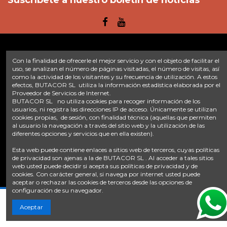
Suscríbete a nuestro boletín de noticias
Con la finalidad de ofrecerle el mejor servicio y con el objeto de facilitar el
Enlaces
uso, se analizan el número de páginas visitadas, el número de visitas, así
como la actividad de los visitantes y su frecuencia de utilización. A estos
Inicio
Sobre nosotros
Contacte con nosotros
Aviso legal
efectos, BUTACOR SL utiliza la información estadística elaborada por el
Política de privacidad
Tratamiento de datos
Proveedor de Servicios de Internet.
BUTACOR SL no utiliza cookies para recoger información de los
Términos y condiciones
Plazos de envío
usuarios, ni registra las direcciones IP de acceso. Únicamente se utilizan
cookies propias, de sesión, con finalidad técnica (aquellas que permiten
Contáctanos
al usuario la navegación a través del sitio web y la utilización de las
diferentes opciones y servicios que en ella existen).
Fontacor
Ctra. Fuente Álamo Nº45, 30153, Corvera (Murcia)
Esta web puede contiene enlaces a sitios web de terceros, cuyas políticas
info@fontacor.com
638 28 57 85
de privacidad son ajenas a la de BUTACOR SL . Al acceder a tales sitios
web usted puede decidir si acepta sus políticas de privacidad y de
cookies. Con carácter general, si navega por internet usted puede
aceptar o rechazar las cookies de terceros desde las opciones de
configuración de su navegador.
Añadir al carrito
Aceptar
© FONTACOR
2026 Todos los derechos reservados. | Desarrollado por
Onnix Software