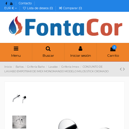
Contacto
EUR €
Lista de deseos (
0
)
Comparar (
0
)
0
Menu
Buscar
Iniciar sesión
Carrito
Inicio
Baños
Grifería Baño
Lavabo
Griferia Imex
CONJUNTO DE
LAVABO EMPOTRAR DE IMEX MONOMANDO MODELO MILOS STICK CROMADO