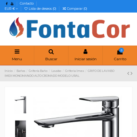
Contacto
EUR €
Lista de deseos (
0
)
Comparar (
0
)
0
Menu
Buscar
Iniciar sesión
Carrito
Inicio
Baños
Grifería Baño
Lavabo
Griferia Imex
GRIFO DE LAVABO
IMEX MONOMANDO ALTO CROMADO MODELO URAL