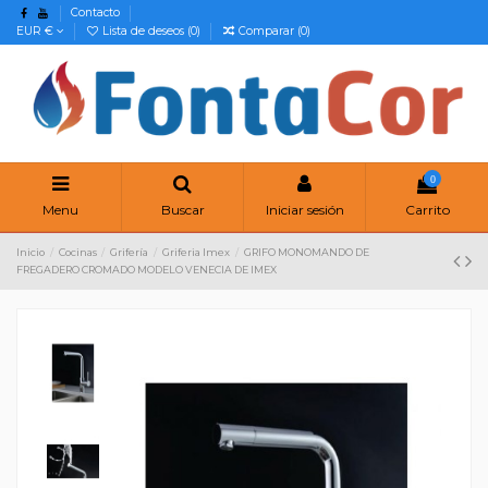
Contacto
EUR €
Lista de deseos (
0
)
Comparar (
0
)
0
Menu
Buscar
Iniciar sesión
Carrito
Inicio
Cocinas
Grifería
Griferia Imex
GRIFO MONOMANDO DE
FREGADERO CROMADO MODELO VENECIA DE IMEX