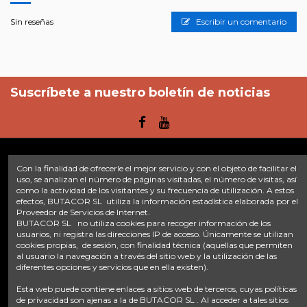
Sin reseñas
Escribir un comentario
Suscríbete a nuestro boletín de noticias
Con la finalidad de ofrecerle el mejor servicio y con el objeto de facilitar el
Enlaces
uso, se analizan el número de páginas visitadas, el número de visitas, así
como la actividad de los visitantes y su frecuencia de utilización. A estos
efectos, BUTACOR SL utiliza la información estadística elaborada por el
Inicio
Sobre nosotros
Contacte con nosotros
Aviso legal
Proveedor de Servicios de Internet.
Política de privacidad
Tratamiento de datos
BUTACOR SL no utiliza cookies para recoger información de los
Términos y condiciones
Plazos de envío
usuarios, ni registra las direcciones IP de acceso. Únicamente se utilizan
cookies propias, de sesión, con finalidad técnica (aquellas que permiten
al usuario la navegación a través del sitio web y la utilización de las
Contáctanos
diferentes opciones y servicios que en ella existen).
Fontacor
Ctra. Fuente Álamo Nº45, 30153, Corvera (Murcia)
Esta web puede contiene enlaces a sitios web de terceros, cuyas políticas
info@fontacor.com
638 28 57 85
de privacidad son ajenas a la de BUTACOR SL . Al acceder a tales sitios