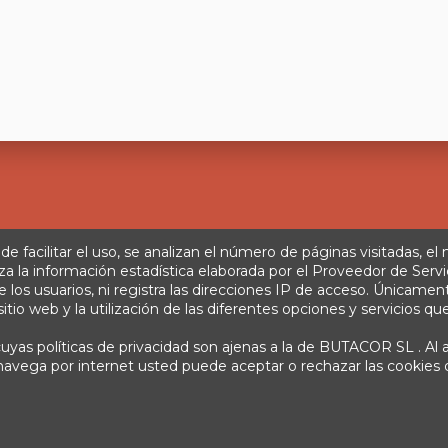
 de facilitar el uso, se analizan el número de páginas visitadas, el
za la información estadística elaborada por el Proveedor de Servi
s usuarios, ni registra las direcciones IP de acceso. Únicamente 
Aviso legal
Política de privacidad
Tratamiento de datos
Té
tio web y la utilización de las diferentes opciones y servicios que
yas políticas de privacidad son ajenas a la de BUTACOR SL . Al a
info@fontacor.com
3, Corvera (Murcia)
638 28 57 85
si navega por internet usted puede aceptar o rechazar las cookie