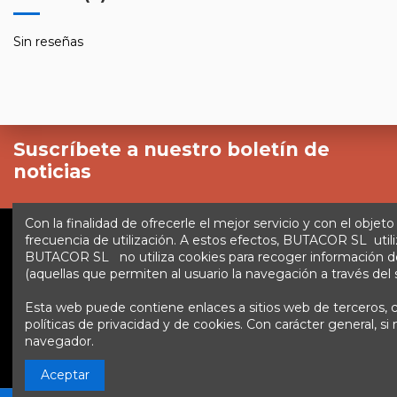
Sin reseñas
Suscríbete a nuestro boletín de
noticias
Con la finalidad de ofrecerle el mejor servicio y con el objeto
frecuencia de utilización. A estos efectos, BUTACOR SL utili
BUTACOR SL no utiliza cookies para recoger información de lo
Enlaces
Inicio
Sobre nosotros
Contacte con nosotros
(aquellas que permiten al usuario la navegación a través del si
Esta web puede contiene enlaces a sitios web de terceros, cu
Contáctanos
Fontacor
Ctra. Fuente Álamo Nº45, 3015
políticas de privacidad y de cookies. Con carácter general, 
navegador.
Aceptar