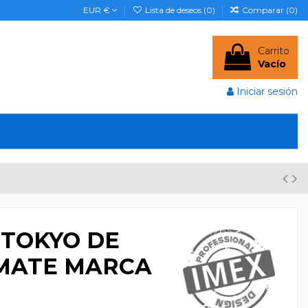
EUR €
Lista de deseos (
0
)
Comparar (
0
)
Carrito
Vacío
Iniciar sesión
 TOKYO DE
 MATE MARCA