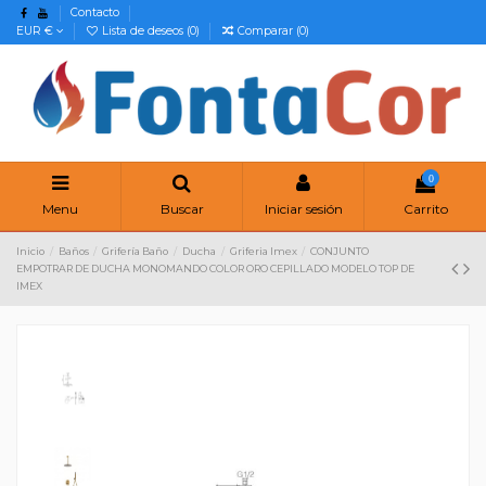
Contacto
EUR €
Lista de deseos (
0
)
Comparar (
0
)
0
Menu
Buscar
Iniciar sesión
Carrito
Inicio
Baños
Grifería Baño
Ducha
Griferia Imex
CONJUNTO
EMPOTRAR DE DUCHA MONOMANDO COLOR ORO CEPILLADO MODELO TOP DE
IMEX