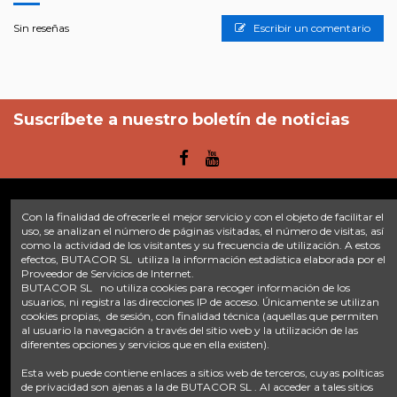
Sin reseñas
Escribir un comentario
Suscríbete a nuestro boletín de noticias
Con la finalidad de ofrecerle el mejor servicio y con el objeto de facilitar el
Enlaces
uso, se analizan el número de páginas visitadas, el número de visitas, así
como la actividad de los visitantes y su frecuencia de utilización. A estos
efectos, BUTACOR SL utiliza la información estadística elaborada por el
Inicio
Sobre nosotros
Contacte con nosotros
Aviso legal
Proveedor de Servicios de Internet.
Política de privacidad
Tratamiento de datos
BUTACOR SL no utiliza cookies para recoger información de los
Términos y condiciones
Plazos de envío
usuarios, ni registra las direcciones IP de acceso. Únicamente se utilizan
cookies propias, de sesión, con finalidad técnica (aquellas que permiten
al usuario la navegación a través del sitio web y la utilización de las
Contáctanos
diferentes opciones y servicios que en ella existen).
Fontacor
Ctra. Fuente Álamo Nº45, 30153, Corvera (Murcia)
Esta web puede contiene enlaces a sitios web de terceros, cuyas políticas
info@fontacor.com
638 28 57 85
de privacidad son ajenas a la de BUTACOR SL . Al acceder a tales sitios