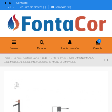
Contacto
EUR €
Lista de deseos (
0
)
Comparar (
0
)
0
Menu
Buscar
Iniciar sesión
Carrito
Inicio
Baños
Grifería Baño
Bidé
Griferia Imex
GRIFO MONOMANDO
BIDE MODELO LINE DE IMEX COLOR GRIS MATE/ CHAMPAGNE