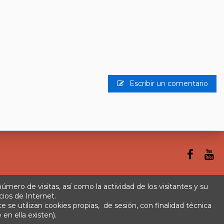
Escribir un comentario
 número de visitas, así como la actividad de los visitantes y su
cios de Internet.
se utilizan cookies propias, de sesión, con finalidad técnica
rminos y condiciones
Plazos de envío
 en ella existen).