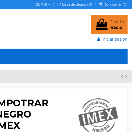
EUR €
Lista de deseos (
0
)
Comparar (
0
)
Carrito
Vacío
Iniciar sesión
EMPOTRAR
NEGRO
IMEX