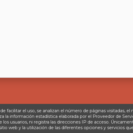
 de facilitar el uso, se analizan el número de páginas visitadas, el
za la información estadística elaborada por el Proveedor de Servi
s usuarios, ni registra las direcciones IP de acceso. Únicamente 
Aviso legal
Política de privacidad
Tratamiento de datos
Té
tio web y la utilización de las diferentes opciones y servicios que