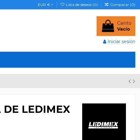
EUR €
Lista de deseos (
0
)
Comparar (
0
)
Carrito
Vacío
Iniciar sesión
 DE LEDIMEX