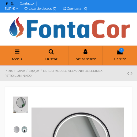
Contacto
EUR €
Lista de deseos (
0
)
Comparar (
0
)
0
Menu
Buscar
Iniciar sesión
Carrito
Inicio
Baños
Espejos
ESPEJO MODELO ALEMANIA DE LEDIMEX
RETROILUMINADO