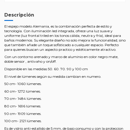
Descripción
El espejo modelo Alemania, es la combinación perfecta de estilo y
tecnología. Con iluminación led integrada, ofrece una luz suave y
uniforme (luz frontal triled en los tonos cálida, neutra y fría), ideal para
baños modernos. Su elegante diseño no solo mejora la funcionalidad, sino
que también añade un toque sofisticado a cualquier espacio. Perfecto
para quienes buscan un aspecto practico y estéticamente atractivo.
Con un contorno arenado y marco de aluminio en color negro mate,
doble sensor , antivaho y on/off.
Disponible en las medidas 50. 60. 70. 90 y 100 cm
El nivel de lúmenes según su medida cambian en numero.
50 cm- 1060 lúmenes.
60 cm- 1272 lúmenes.
70 cm- 1484 lúmenes.
80 cm- 1696 lúmenes.
90 cm- 1909 lúmenes.
100 cm- 2121 lúmenes.
Es de vidrio anti-estallido de 5 mm, de bajo consumo y con la proteccion