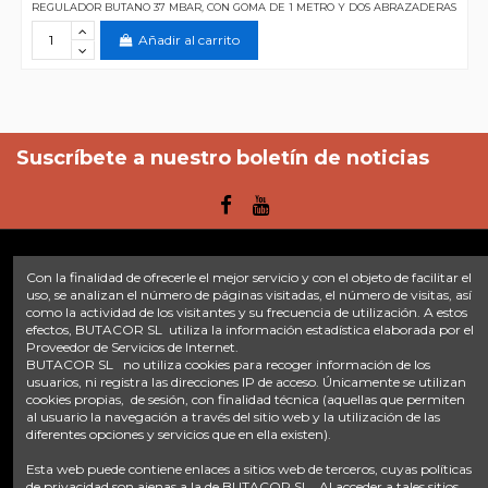
REGULADOR BUTANO 37 MBAR, CON GOMA DE 1 METRO Y DOS ABRAZADERAS
Añadir al carrito
Suscríbete a nuestro boletín de noticias
Con la finalidad de ofrecerle el mejor servicio y con el objeto de facilitar el
Enlaces
uso, se analizan el número de páginas visitadas, el número de visitas, así
como la actividad de los visitantes y su frecuencia de utilización. A estos
efectos, BUTACOR SL utiliza la información estadística elaborada por el
Inicio
Sobre nosotros
Contacte con nosotros
Aviso legal
Proveedor de Servicios de Internet.
Política de privacidad
Tratamiento de datos
BUTACOR SL no utiliza cookies para recoger información de los
Términos y condiciones
Plazos de envío
usuarios, ni registra las direcciones IP de acceso. Únicamente se utilizan
cookies propias, de sesión, con finalidad técnica (aquellas que permiten
al usuario la navegación a través del sitio web y la utilización de las
Contáctanos
diferentes opciones y servicios que en ella existen).
Fontacor
Ctra. Fuente Álamo Nº45, 30153, Corvera (Murcia)
Esta web puede contiene enlaces a sitios web de terceros, cuyas políticas
info@fontacor.com
638 28 57 85
de privacidad son ajenas a la de BUTACOR SL . Al acceder a tales sitios