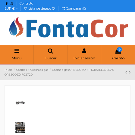
Contacto
EUR €
Lista de deseos (
0
)
Comparar (
0
)
0
Menu
Buscar
Iniciar sesión
Carrito
Inicio
Cocinas
Cocinas a gas
Cocina a gas ORBEGOZO
HORNILLO A GAS
ORBEGOZO FO2720