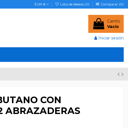
EUR €
Lista de deseos (
0
)
Comparar (
0
)
Carrito
Vacío
Iniciar sesión
BUTANO CON
 2 ABRAZADERAS