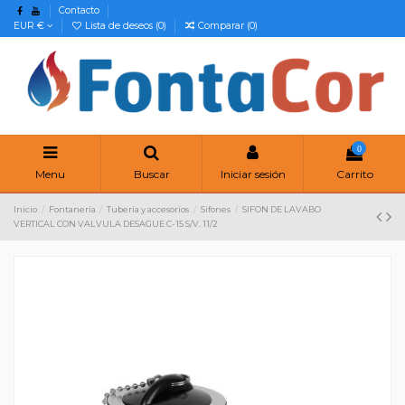
Contacto
EUR €
Lista de deseos (
0
)
Comparar (
0
)
0
Menu
Buscar
Iniciar sesión
Carrito
Inicio
Fontanería
Tubería y accesorios
Sifones
SIFON DE LAVABO
VERTICAL CON VALVULA DESAGUE C-15 S/V. 11/2