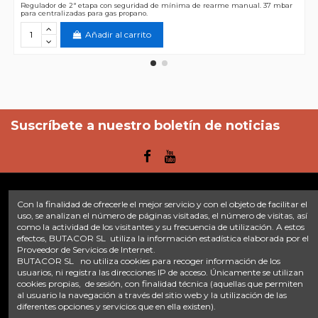
Regulador de 2ª etapa con seguridad de mínima de rearme manual. 37 mbar
para centralizadas para gas propano.
Añadir al carrito
Suscríbete a nuestro boletín de noticias
Con la finalidad de ofrecerle el mejor servicio y con el objeto de facilitar el
Enlaces
uso, se analizan el número de páginas visitadas, el número de visitas, así
como la actividad de los visitantes y su frecuencia de utilización. A estos
efectos, BUTACOR SL utiliza la información estadística elaborada por el
Inicio
Sobre nosotros
Contacte con nosotros
Aviso legal
Proveedor de Servicios de Internet.
Política de privacidad
Tratamiento de datos
BUTACOR SL no utiliza cookies para recoger información de los
Términos y condiciones
Plazos de envío
usuarios, ni registra las direcciones IP de acceso. Únicamente se utilizan
cookies propias, de sesión, con finalidad técnica (aquellas que permiten
al usuario la navegación a través del sitio web y la utilización de las
Contáctanos
diferentes opciones y servicios que en ella existen).