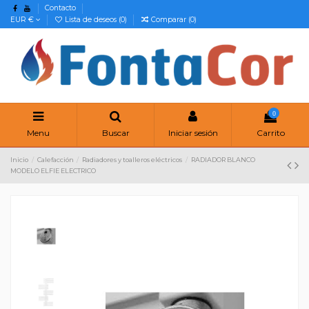
Contacto
EUR €
Lista de deseos (
0
)
Comparar (
0
)
0
Menu
Buscar
Iniciar sesión
Carrito
Inicio
Calefacción
Radiadores y toalleros eléctricos
RADIADOR BLANCO
MODELO ELFIE ELECTRICO