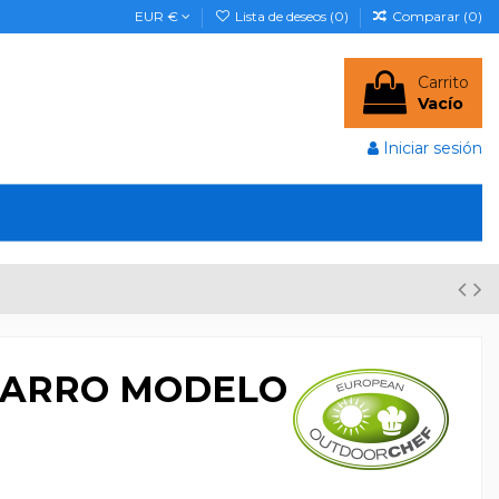
EUR €
Lista de deseos (
0
)
Comparar (
0
)
Carrito
Vacío
Iniciar sesión
CARRO MODELO