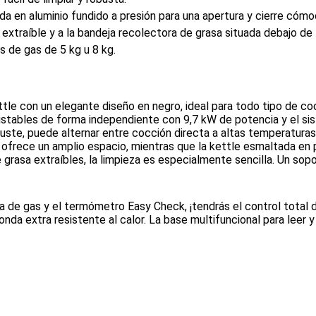
a en aluminio fundido a presión para una apertura y cierre cómo
xtraíble y a la bandeja recolectora de grasa situada debajo de l
 de gas de 5 kg u 8 kg.
tle con un elegante diseño en negro, ideal para todo tipo de co
stables de forma independiente con 9,7 kW de potencia y el si
ste, puede alternar entre cocción directa a altas temperaturas y
 ofrece un amplio espacio, mientras que la kettle esmaltada en po
e grasa extraíbles, la limpieza es especialmente sencilla. Un s
lla de gas y el termómetro Easy Check, ¡tendrás el control tota
nda extra resistente al calor. La base multifuncional para leer 