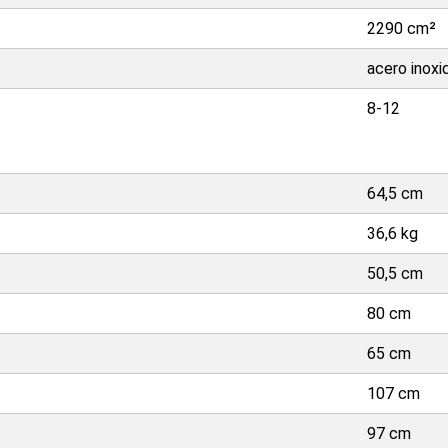
2290 cm²
acero inoxi
8-12
64,5 cm
36,6 kg
50,5 cm
80 cm
65 cm
107 cm
97 cm