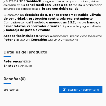
y
sistema Thermoblock
que garantiza la temperatura ideal, visible
en el display. Su
panel táctil con luces a color
facilita la preparación
de uno o dos cafés gracias al
brazo con doble salida
.
Cuenta con un
depósito de 1L transparente y extraíble
,
válvula
de seguridad
, y
protección contra sobrecalentamiento
.
Compatible con
café molido o monodosis E.S.E.
, incluye
bandeja
calientatazas
,
vaporizador orientable
para leche y agua caliente,
y
bandeja de goteo extraíble
.
Accesorios incluidos:
cucharilla dosificadora, prensa y cacillos de café.
Potencia:
950 W |
Conexión:
220-240 V ~ 50/60 Hz
Detalles del producto
Referencia
18309
En stock
5 Artículos
Reseñas
(0)
Sin reseñas
Escribir un comentario