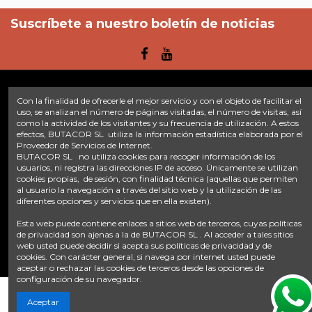
Suscríbete a nuestro boletín de noticias
Con la finalidad de ofrecerle el mejor servicio y con el objeto de facilitar el
Enlaces
uso, se analizan el número de páginas visitadas, el número de visitas, así
como la actividad de los visitantes y su frecuencia de utilización. A estos
efectos, BUTACOR SL utiliza la información estadística elaborada por el
Inicio
Sobre nosotros
Contacte con nosotros
Aviso legal
Proveedor de Servicios de Internet.
Política de privacidad
Tratamiento de datos
BUTACOR SL no utiliza cookies para recoger información de los
Términos y condiciones
Plazos de envío
usuarios, ni registra las direcciones IP de acceso. Únicamente se utilizan
cookies propias, de sesión, con finalidad técnica (aquellas que permiten
al usuario la navegación a través del sitio web y la utilización de las
Contáctanos
diferentes opciones y servicios que en ella existen).
Fontacor
Ctra. Fuente Álamo Nº45, 30153, Corvera (Murcia)
Esta web puede contiene enlaces a sitios web de terceros, cuyas políticas
info@fontacor.com
638 28 57 85
de privacidad son ajenas a la de BUTACOR SL . Al acceder a tales sitios
web usted puede decidir si acepta sus políticas de privacidad y de
cookies. Con carácter general, si navega por internet usted puede
aceptar o rechazar las cookies de terceros desde las opciones de
configuración de su navegador.
Añadir al carrito
Aceptar
© FONTACOR
2026 Todos los derechos reservados. | Desarrollado por