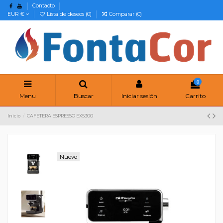
Contacto
EUR €
Lista de deseos (
0
)
Comparar (
0
)
0
Menu
Buscar
Iniciar sesión
Carrito
Inicio
CAFETERA ESPRESSO EX5300
Nuevo