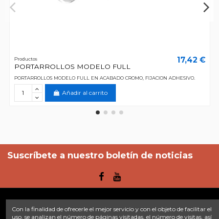
17,42 €
Productos
PORTARROLLOS MODELO FULL
PORTARROLLOS MODELO FULL EN ACABADO CROMO, FIJACION ADHESIVO.
Añadir al carrito
Suscríbete a nuestro boletín de noticias
Con la finalidad de ofrecerle el mejor servicio y con el objeto de facilitar el
Enlaces
uso, se analizan el número de páginas visitadas, el número de visitas, así