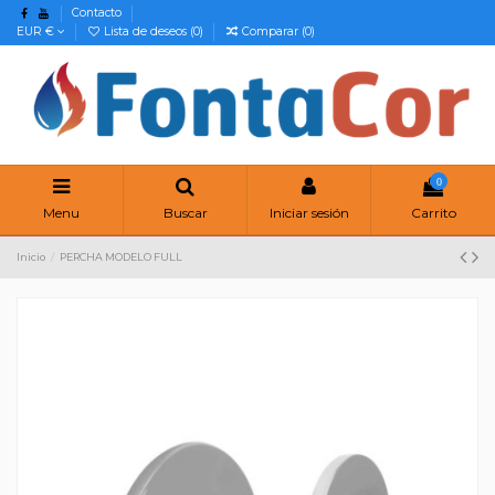
Contacto
EUR €
Lista de deseos (
0
)
Comparar (
0
)
0
Menu
Buscar
Iniciar sesión
Carrito
Inicio
PERCHA MODELO FULL