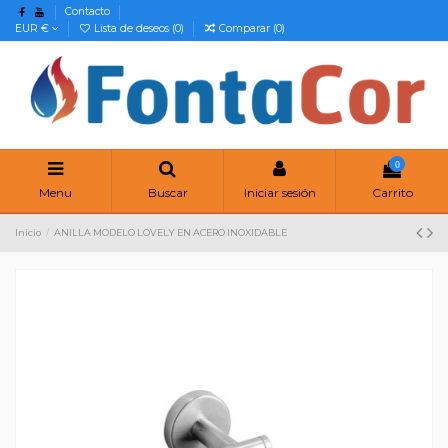
Contacto
EUR €
Lista de deseos (
0
)
Comparar (
0
)
0
Menu
Buscar
Iniciar sesión
Carrito
Inicio
ANILLA MODELO LOVELY EN ACERO INOXIDABLE