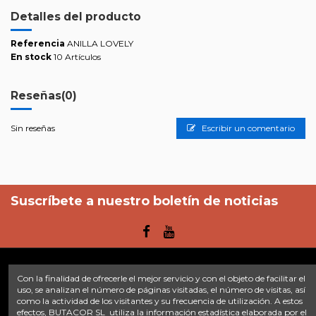
Detalles del producto
Referencia
ANILLA LOVELY
En stock
10 Artículos
Reseñas
(0)
Sin reseñas
Escribir un comentario
Suscríbete a nuestro boletín de noticias
Con la finalidad de ofrecerle el mejor servicio y con el objeto de facilitar el
Enlaces
uso, se analizan el número de páginas visitadas, el número de visitas, así
como la actividad de los visitantes y su frecuencia de utilización. A estos
efectos, BUTACOR SL utiliza la información estadística elaborada por el
Inicio
Sobre nosotros
Contacte con nosotros
Aviso legal