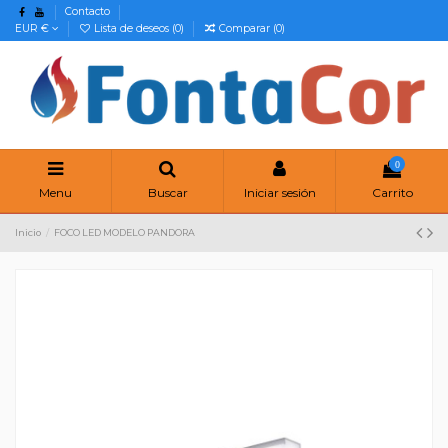
Contacto
EUR €
Lista de deseos (
0
)
Comparar (
0
)
0
Menu
Buscar
Iniciar sesión
Carrito
Inicio
FOCO LED MODELO PANDORA