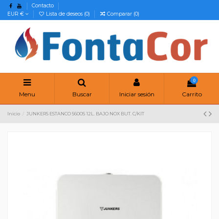
Contacto
EUR €
Lista de deseos (
0
)
Comparar (
0
)
0
Menu
Buscar
Iniciar sesión
Carrito
Inicio
JUNKERS ESTANCO 5600S 12L. BAJO NOX BUT. C/KIT