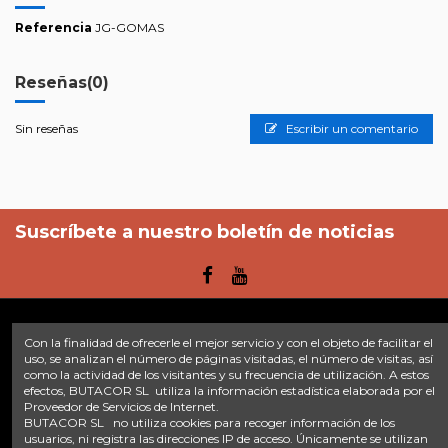
Referencia
JG-GOMAS
Reseñas
(0)
Sin reseñas
Escribir un comentario
Suscríbete a nuestro boletín de noticias
Con la finalidad de ofrecerle el mejor servicio y con el objeto de facilitar el
Enlaces
uso, se analizan el número de páginas visitadas, el número de visitas, así
como la actividad de los visitantes y su frecuencia de utilización. A estos
efectos, BUTACOR SL utiliza la información estadística elaborada por el
Inicio
Sobre nosotros
Contacte con nosotros
Aviso legal
Proveedor de Servicios de Internet.
Política de privacidad
Tratamiento de datos
BUTACOR SL no utiliza cookies para recoger información de los
Términos y condiciones
Plazos de envío
usuarios, ni registra las direcciones IP de acceso. Únicamente se utilizan