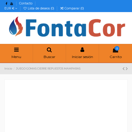
Contacto
EUR €
Lista de deseos (
0
)
Comparar (
0
)
0
Menu
Buscar
Iniciar sesión
Carrito
Inicio
JUEGO GOMAS CIERRE REPUESTOS MAMPARAS