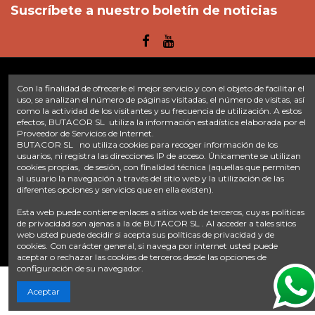
Suscríbete a nuestro boletín de noticias
Con la finalidad de ofrecerle el mejor servicio y con el objeto de facilitar el
Enlaces
uso, se analizan el número de páginas visitadas, el número de visitas, así
como la actividad de los visitantes y su frecuencia de utilización. A estos
efectos, BUTACOR SL utiliza la información estadística elaborada por el
Inicio
Sobre nosotros
Contacte con nosotros
Aviso legal
Proveedor de Servicios de Internet.
Política de privacidad
Tratamiento de datos
BUTACOR SL no utiliza cookies para recoger información de los
Términos y condiciones
Plazos de envío
usuarios, ni registra las direcciones IP de acceso. Únicamente se utilizan
cookies propias, de sesión, con finalidad técnica (aquellas que permiten
al usuario la navegación a través del sitio web y la utilización de las
Contáctanos
diferentes opciones y servicios que en ella existen).
Fontacor
Ctra. Fuente Álamo Nº45, 30153, Corvera (Murcia)
Esta web puede contiene enlaces a sitios web de terceros, cuyas políticas
info@fontacor.com
638 28 57 85
de privacidad son ajenas a la de BUTACOR SL . Al acceder a tales sitios
web usted puede decidir si acepta sus políticas de privacidad y de
cookies. Con carácter general, si navega por internet usted puede
aceptar o rechazar las cookies de terceros desde las opciones de
configuración de su navegador.
Añadir al carrito
Aceptar
© FONTACOR
2026 Todos los derechos reservados. | Desarrollado por
Onnix Software