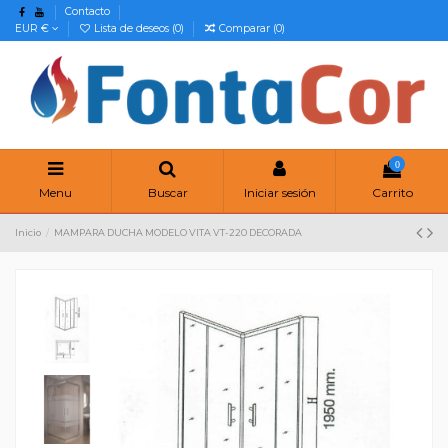
Contacto
EUR €
Lista de deseos (
0
)
Comparar (
0
)
0
Menu
Buscar
Iniciar sesión
Carrito
Inicio
MAMPARA DUCHA MODELO VITA VT-220 DECORADA