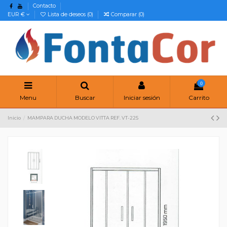
Contacto
EUR €
Lista de deseos (
0
)
Comparar (
0
)
0
Menu
Buscar
Iniciar sesión
Carrito
Inicio
MAMPARA DUCHA MODELO VITTA REF. VT-225