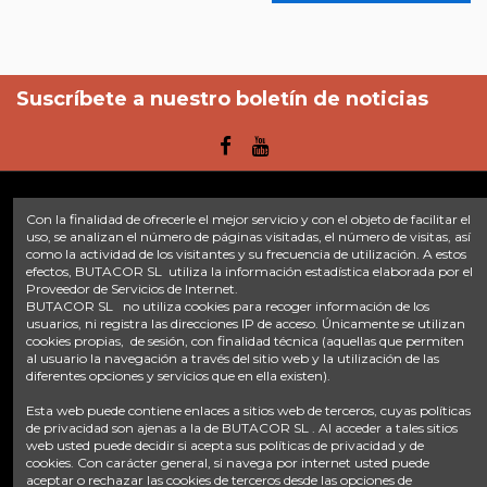
Suscríbete a nuestro boletín de noticias
Con la finalidad de ofrecerle el mejor servicio y con el objeto de facilitar el
Enlaces
uso, se analizan el número de páginas visitadas, el número de visitas, así
como la actividad de los visitantes y su frecuencia de utilización. A estos
efectos, BUTACOR SL utiliza la información estadística elaborada por el
Inicio
Sobre nosotros
Contacte con nosotros
Aviso legal
Proveedor de Servicios de Internet.
Política de privacidad
Tratamiento de datos
BUTACOR SL no utiliza cookies para recoger información de los
Términos y condiciones
Plazos de envío
usuarios, ni registra las direcciones IP de acceso. Únicamente se utilizan
cookies propias, de sesión, con finalidad técnica (aquellas que permiten
al usuario la navegación a través del sitio web y la utilización de las
Contáctanos
diferentes opciones y servicios que en ella existen).
Fontacor
Ctra. Fuente Álamo Nº45, 30153, Corvera (Murcia)
Esta web puede contiene enlaces a sitios web de terceros, cuyas políticas
info@fontacor.com
638 28 57 85
de privacidad son ajenas a la de BUTACOR SL . Al acceder a tales sitios
web usted puede decidir si acepta sus políticas de privacidad y de
cookies. Con carácter general, si navega por internet usted puede
aceptar o rechazar las cookies de terceros desde las opciones de