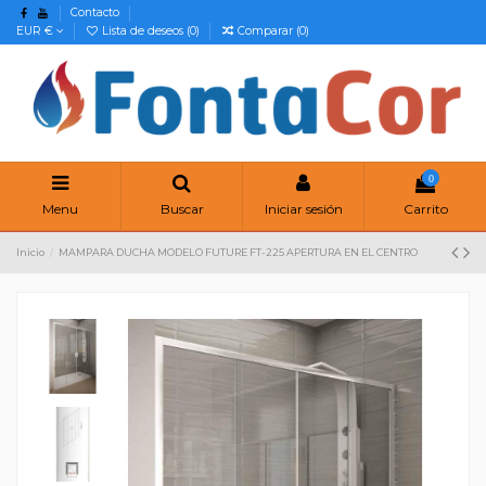
Contacto
EUR €
Lista de deseos (
0
)
Comparar (
0
)
0
Menu
Buscar
Iniciar sesión
Carrito
Inicio
MAMPARA DUCHA MODELO FUTURE FT-225 APERTURA EN EL CENTRO