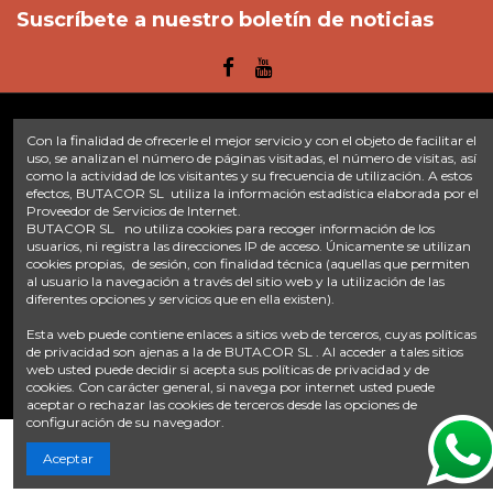
Suscríbete a nuestro boletín de noticias
Con la finalidad de ofrecerle el mejor servicio y con el objeto de facilitar el
Enlaces
uso, se analizan el número de páginas visitadas, el número de visitas, así
como la actividad de los visitantes y su frecuencia de utilización. A estos
efectos, BUTACOR SL utiliza la información estadística elaborada por el
Inicio
Sobre nosotros
Contacte con nosotros
Aviso legal
Proveedor de Servicios de Internet.
Política de privacidad
Tratamiento de datos
BUTACOR SL no utiliza cookies para recoger información de los
Términos y condiciones
Plazos de envío
usuarios, ni registra las direcciones IP de acceso. Únicamente se utilizan
cookies propias, de sesión, con finalidad técnica (aquellas que permiten
al usuario la navegación a través del sitio web y la utilización de las
Contáctanos
diferentes opciones y servicios que en ella existen).
Fontacor
Ctra. Fuente Álamo Nº45, 30153, Corvera (Murcia)
Esta web puede contiene enlaces a sitios web de terceros, cuyas políticas
info@fontacor.com
638 28 57 85
de privacidad son ajenas a la de BUTACOR SL . Al acceder a tales sitios
web usted puede decidir si acepta sus políticas de privacidad y de
cookies. Con carácter general, si navega por internet usted puede
aceptar o rechazar las cookies de terceros desde las opciones de
configuración de su navegador.
Añadir al carrito
Aceptar
© FONTACOR
2026 Todos los derechos reservados. | Desarrollado por
Onnix Software