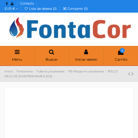
Contacto
EUR €
Lista de deseos (
0
)
Comparar (
0
)
0
Menu
Buscar
Iniciar sesión
Carrito
Inicio
Fontanería
Tubería y accesorios
PB-Polypum y accesorios
ROLLO
PB 22 DE 25 METROS MARCA EGB