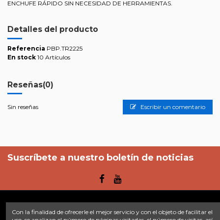
ENCHUFE RÁPIDO SIN NECESIDAD DE HERRAMIENTAS.
Detalles del producto
Referencia
PBP.TR2225
En stock
10 Artículos
Reseñas
(0)
Sin reseñas
Escribir un comentario
Suscríbete a nuestro boletín de noticias
Con la finalidad de ofrecerle el mejor servicio y con el objeto de facilitar el
Enlaces
uso, se analizan el número de páginas visitadas, el número de visitas, así