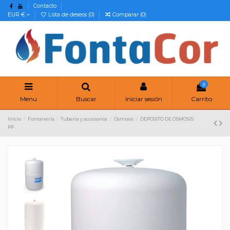
Contacto
EUR €
Lista de deseos (
0
)
Comparar (
0
)
0
Menu
Buscar
Iniciar sesión
Carrito
Inicio
Fontanería
Tubería y accesorios
Osmosis
DEPOSITO DE OSMOSIS
PP