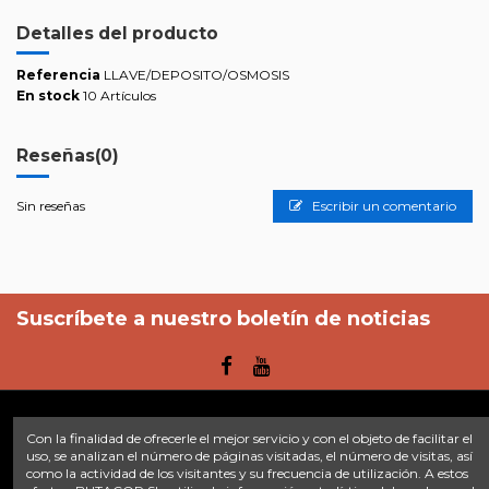
Detalles del producto
Referencia
LLAVE/DEPOSITO/OSMOSIS
En stock
10 Artículos
Reseñas
(0)
Sin reseñas
Escribir un comentario
Suscríbete a nuestro boletín de noticias
Con la finalidad de ofrecerle el mejor servicio y con el objeto de facilitar el
Enlaces
uso, se analizan el número de páginas visitadas, el número de visitas, así
como la actividad de los visitantes y su frecuencia de utilización. A estos