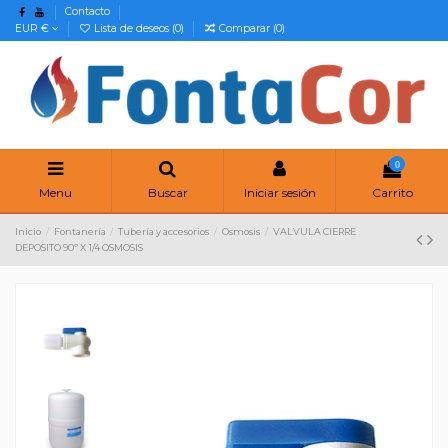
Contacto
EUR €
Lista de deseos (
0
)
Comparar (
0
)
0
Menu
Buscar
Iniciar sesión
Carrito
Inicio
Fontanería
Tubería y accesorios
Osmosis
VALVULA CIERRE
DEPOSITO 90º X 1/4 OSMOSIS