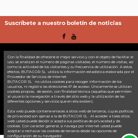
Suscríbete a nuestro boletín de noticias
Con la finalidad de ofrecerle el mejor servicio y con el objeto de facilitar el
Enlaces
uso, se analizan el número de páginas visitadas, el número de visitas, así
como la actividad de los visitantes y su frecuencia de utilización. A estos
efectos, BUTACOR SL utiliza la información estadística elaborada por el
Inicio
Sobre nosotros
Contacte con nosotros
Aviso legal
Proveedor de Servicios de Internet.
Política de privacidad
Tratamiento de datos
BUTACOR SL no utiliza cookies para recoger información de los
Términos y condiciones
Plazos de envío
usuarios, ni registra las direcciones IP de acceso. Únicamente se utilizan
cookies propias, de sesión, con finalidad técnica (aquellas que permiten
al usuario la navegación a través del sitio web y la utilización de las
Contáctanos
diferentes opciones y servicios que en ella existen).
Fontacor
Ctra. Fuente Álamo Nº45, 30153, Corvera (Murcia)
Esta web puede contiene enlaces a sitios web de terceros, cuyas políticas
info@fontacor.com
638 28 57 85
de privacidad son ajenas a la de BUTACOR SL . Al acceder a tales sitios
web usted puede decidir si acepta sus políticas de privacidad y de
cookies. Con carácter general, si navega por internet usted puede
aceptar o rechazar las cookies de terceros desde las opciones de
configuración de su navegador.