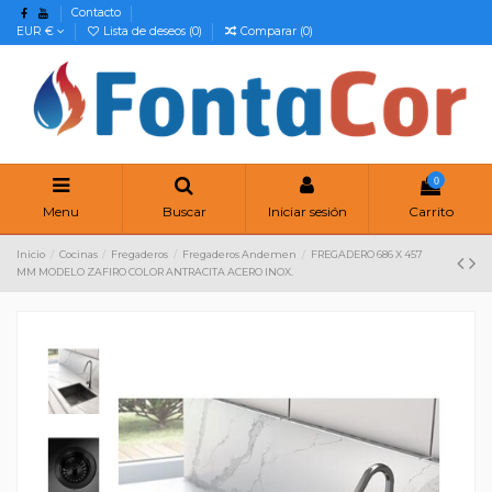
Contacto
EUR €
Lista de deseos (
0
)
Comparar (
0
)
0
Menu
Buscar
Iniciar sesión
Carrito
Inicio
Cocinas
Fregaderos
Fregaderos Andemen
FREGADERO 686 X 457
MM MODELO ZAFIRO COLOR ANTRACITA ACERO INOX.