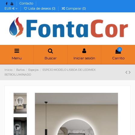
Contacto
EUR €
Lista de deseos (
0
)
Comparar (
0
)
0
Menu
Buscar
Iniciar sesión
Carrito
Inicio
Baños
Espejos
ESPEJO MODELO LISBOA DE LEDIMEX
RETROILUMINADO