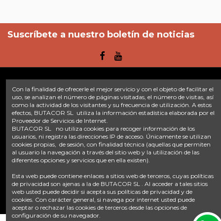
Suscríbete a nuestro boletín de noticias
Con la finalidad de ofrecerle el mejor servicio y con el objeto de facilitar el
Enlaces
uso, se analizan el número de páginas visitadas, el número de visitas, así
como la actividad de los visitantes y su frecuencia de utilización. A estos
efectos, BUTACOR SL utiliza la información estadística elaborada por el
Inicio
Sobre nosotros
Contacte con nosotros
Aviso legal
Proveedor de Servicios de Internet.
Política de privacidad
Tratamiento de datos
BUTACOR SL no utiliza cookies para recoger información de los
Términos y condiciones
Plazos de envío
usuarios, ni registra las direcciones IP de acceso. Únicamente se utilizan
cookies propias, de sesión, con finalidad técnica (aquellas que permiten
al usuario la navegación a través del sitio web y la utilización de las
Contáctanos
diferentes opciones y servicios que en ella existen).
Fontacor
Ctra. Fuente Álamo Nº45, 30153, Corvera (Murcia)
Esta web puede contiene enlaces a sitios web de terceros, cuyas políticas
info@fontacor.com
638 28 57 85
de privacidad son ajenas a la de BUTACOR SL . Al acceder a tales sitios
web usted puede decidir si acepta sus políticas de privacidad y de
cookies. Con carácter general, si navega por internet usted puede
aceptar o rechazar las cookies de terceros desde las opciones de
configuración de su navegador.