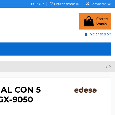
EUR €
Lista de deseos (
0
)
Comparar (
0
)
Carrito
Vacío
Iniciar sesión
AL CON 5
X-9050