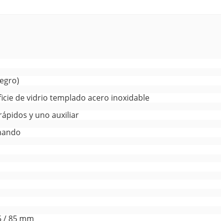
negro)
icie de vidrio templado acero inoxidable
ápidos y uno auxiliar
 mando
,5 / 85 mm