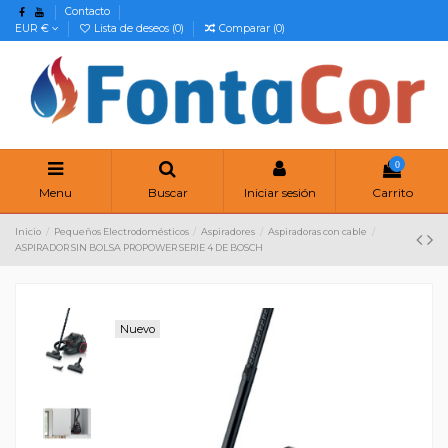
Contacto
EUR €
Lista de deseos (
0
)
Comparar (
0
)
0
Menu
Buscar
Iniciar sesión
Carrito
Inicio
Pequeños Electrodomésticos
Aspiradores
Aspiradoras con cable
ASPIRADOR SIN BOLSA PROPOWER SERIE 4 DE BOSCH
Nuevo