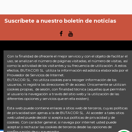
Suscríbete a nuestro boletín de noticias
Con la finalidad de ofrecerle el mejor servicio y con el objeto de facilitar el
Enlaces
uso, se analizan el número de páginas visitadas, el número de visitas, así
como la actividad de los visitantes y su frecuencia de utilización. A estos
Inicio
Sobre nosotros
Contacte con nosotros
Aviso legal
efectos, BUTACOR SL utiliza la información estadística elaborada por el
Política de privacidad
Tratamiento de datos
Proveedor de Servicios de Internet.
BUTACOR SL no utiliza cookies para recoger información de los
Términos y condiciones
Plazos de envío
usuarios, ni registra las direcciones IP de acceso. Únicamente se utilizan
cookies propias, de sesión, con finalidad técnica (aquellas que permiten
Contáctanos
al usuario la navegación a través del sitio web y la utilización de las
diferentes opciones y servicios que en ella existen).
Fontacor
Ctra. Fuente Álamo Nº45, 30153, Corvera (Murcia)
Esta web puede contiene enlaces a sitios web de terceros, cuyas políticas
info@fontacor.com
638 28 57 85
de privacidad son ajenas a la de BUTACOR SL . Al acceder a tales sitios
web usted puede decidir si acepta sus políticas de privacidad y de
cookies. Con carácter general, si navega por internet usted puede
aceptar o rechazar las cookies de terceros desde las opciones de
configuración de su navegador.