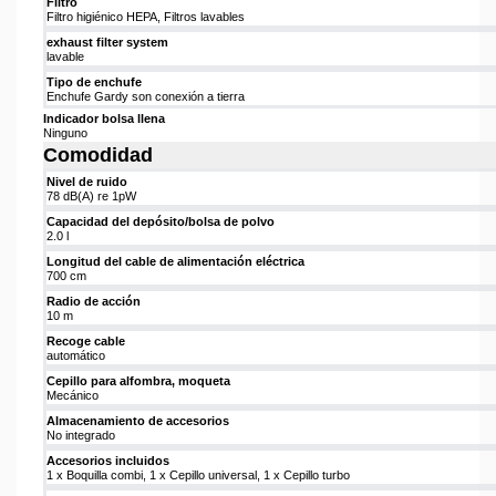
Filtro
Filtro higiénico HEPA, Filtros lavables
exhaust filter system
lavable
Tipo de enchufe
Enchufe Gardy son conexión a tierra
Indicador bolsa llena
Ninguno
Comodidad
Nivel de ruido
78 dB(A) re 1pW
Capacidad del depósito/bolsa de polvo
2.0 l
Longitud del cable de alimentación eléctrica
700 cm
Radio de acción
10 m
Recoge cable
automático
Cepillo para alfombra, moqueta
Mecánico
Almacenamiento de accesorios
No integrado
Accesorios incluidos
1 x Boquilla combi, 1 x Cepillo universal, 1 x Cepillo turbo