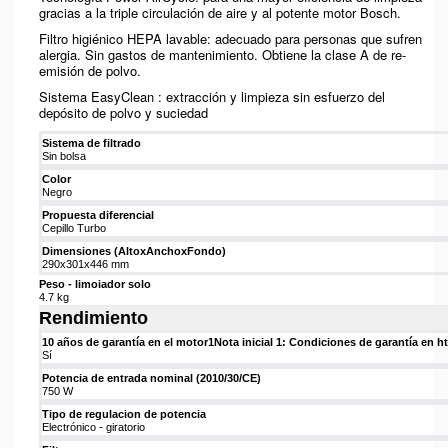
gracias a la triple circulación de aire y al potente motor Bosch.
Filtro higiénico HEPA lavable: adecuado para personas que sufren
alergia. Sin gastos de mantenimiento. Obtiene la clase A de re-
emisión de polvo.
Sistema EasyClean : extracción y limpieza sin esfuerzo del
depósito de polvo y suciedad
Sistema de filtrado
Sin bolsa
Color
Negro
Propuesta diferencial
Cepillo Turbo
Dimensiones (AltoxAnchoxFondo)
290x301x446 mm
Peso - limoiador solo
4.7 kg
Rendimiento
10 años de garantía en el motor
1
Nota inicial 1: Condiciones de garantía en
Sí
Potencia de entrada nominal (2010/30/CE)
750 W
Tipo de regulacion de potencia
Electrónico - giratorio