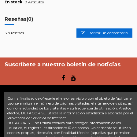
En stock
10 Artículos
Reseñas
(0)
Sin reseñas
Escribir un comentario
Suscríbete a nuestro boletín de noticias
Con la finalidad de ofrecerle el mejor servicio y con el objeto de facilitar el
Enlaces
uso, se analizan el número de páginas visitadas, el número de visitas, así
como la actividad de los visitantes y su frecuencia de utilización. A estos
efectos, BUTACOR SL utiliza la información estadística elaborada por el
Inicio
Sobre nosotros
Contacte con nosotros
Aviso legal
Proveedor de Servicios de Internet.
Política de privacidad
Tratamiento de datos
BUTACOR SL no utiliza cookies para recoger información de los
Términos y condiciones
Plazos de envío
usuarios, ni registra las direcciones IP de acceso. Únicamente se utilizan
cookies propias, de sesión, con finalidad técnica (aquellas que permiten