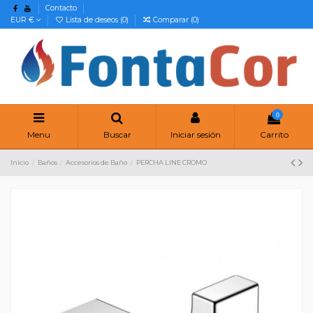
Contacto
EUR €
Lista de deseos (
0
)
Comparar (
0
)
0
Menu
Buscar
Iniciar sesión
Carrito
Inicio
Baños
Accesorios de Baño
PERCHA LINE CROMO