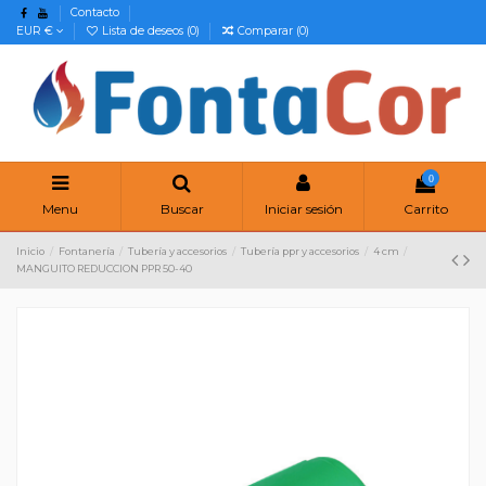
Contacto
EUR €
Lista de deseos (
0
)
Comparar (
0
)
0
Menu
Buscar
Iniciar sesión
Carrito
Inicio
Fontanería
Tubería y accesorios
Tubería ppr y accesorios
4 cm
MANGUITO REDUCCION PPR 50-40