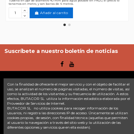
Tuberia en ppr de diametro 40 mm para agua potable en PN20, el precio lo
tenemos en metro, y son barras de 4 metros.
Añadir al carrito
Suscríbete a nuestro boletín de noticias
Con la finalidad de ofrecerle el mejor servicio y con el objeto de facilitar el
Enlaces
uso, se analizan el número de páginas visitadas, el número de visitas, así
como la actividad de los visitantes y su frecuencia de utilización. A estos
efectos, BUTACOR SL utiliza la información estadística elaborada por el
Inicio
Sobre nosotros
Contacte con nosotros
Aviso legal
Proveedor de Servicios de Internet.
Política de privacidad
Tratamiento de datos
BUTACOR SL no utiliza cookies para recoger información de los
Términos y condiciones
Plazos de envío
usuarios, ni registra las direcciones IP de acceso. Únicamente se utilizan
cookies propias, de sesión, con finalidad técnica (aquellas que permiten
al usuario la navegación a través del sitio web y la utilización de las
Contáctanos
diferentes opciones y servicios que en ella existen).