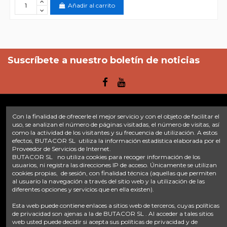
Añadir al carrito
Suscríbete a nuestro boletín de noticias
Con la finalidad de ofrecerle el mejor servicio y con el objeto de facilitar el
Enlaces
uso, se analizan el número de páginas visitadas, el número de visitas, así
como la actividad de los visitantes y su frecuencia de utilización. A estos
efectos, BUTACOR SL utiliza la información estadística elaborada por el
Inicio
Sobre nosotros
Contacte con nosotros
Aviso legal
Proveedor de Servicios de Internet.
Política de privacidad
Tratamiento de datos
BUTACOR SL no utiliza cookies para recoger información de los
Términos y condiciones
Plazos de envío
usuarios, ni registra las direcciones IP de acceso. Únicamente se utilizan
cookies propias, de sesión, con finalidad técnica (aquellas que permiten
al usuario la navegación a través del sitio web y la utilización de las
Contáctanos
diferentes opciones y servicios que en ella existen).
Fontacor
Ctra. Fuente Álamo Nº45, 30153, Corvera (Murcia)
Esta web puede contiene enlaces a sitios web de terceros, cuyas políticas
info@fontacor.com
638 28 57 85
de privacidad son ajenas a la de BUTACOR SL . Al acceder a tales sitios
web usted puede decidir si acepta sus políticas de privacidad y de