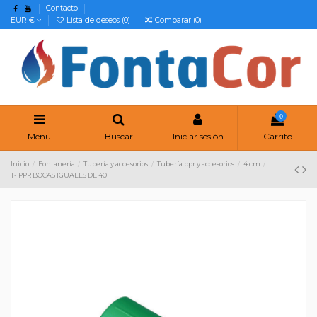
Contacto
EUR €
Lista de deseos (
0
)
Comparar (
0
)
0
Menu
Buscar
Iniciar sesión
Carrito
Inicio
Fontanería
Tubería y accesorios
Tubería ppr y accesorios
4 cm
T- PPR BOCAS IGUALES DE 40