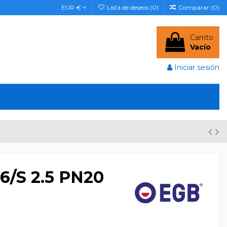
EUR €
Lista de deseos (
0
)
Comparar (
0
)
Carrito
Vacío
Iniciar sesión
6/S 2.5 PN20