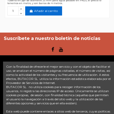
Tuberia en ppr de diametro 25 mm para agua potable en PN20, el precio lo
tenemos en metro, y son barras de 4 metros.
Añadir al carrito
Suscríbete a nuestro boletín de noticias
Con la finalidad de ofrecerle el mejor servicio y con el objeto de facilitar el
Enlaces
uso, se analizan el número de páginas visitadas, el número de visitas, así
como la actividad de los visitantes y su frecuencia de utilización. A estos
efectos, BUTACOR SL utiliza la información estadística elaborada por el
Inicio
Sobre nosotros
Contacte con nosotros
Aviso legal
Proveedor de Servicios de Internet.
Política de privacidad
Tratamiento de datos
BUTACOR SL no utiliza cookies para recoger información de los
Términos y condiciones
Plazos de envío
usuarios, ni registra las direcciones IP de acceso. Únicamente se utilizan
cookies propias, de sesión, con finalidad técnica (aquellas que permiten
al usuario la navegación a través del sitio web y la utilización de las
Contáctanos
diferentes opciones y servicios que en ella existen).
Fontacor
Ctra. Fuente Álamo Nº45, 30153, Corvera (Murcia)
Esta web puede contiene enlaces a sitios web de terceros, cuyas políticas