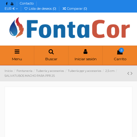
Contacto
EUR €
Lista de deseos (
0
)
Comparar (
0
)
0
Menu
Buscar
Iniciar sesión
Carrito
Inicio
Fontanería
Tubería y accesorios
Tubería ppr y accesorios
2,5 cm
SALVATUBOS MACHO PARA PPR 25