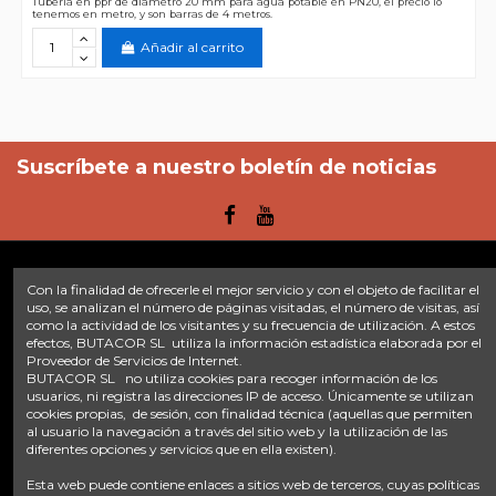
Tuberia en ppr de diametro 20 mm para agua potable en PN20, el precio lo
tenemos en metro, y son barras de 4 metros.
Añadir al carrito
Suscríbete a nuestro boletín de noticias
Con la finalidad de ofrecerle el mejor servicio y con el objeto de facilitar el
Enlaces
uso, se analizan el número de páginas visitadas, el número de visitas, así
como la actividad de los visitantes y su frecuencia de utilización. A estos
efectos, BUTACOR SL utiliza la información estadística elaborada por el
Inicio
Sobre nosotros
Contacte con nosotros
Aviso legal
Proveedor de Servicios de Internet.
Política de privacidad
Tratamiento de datos
BUTACOR SL no utiliza cookies para recoger información de los
Términos y condiciones
Plazos de envío
usuarios, ni registra las direcciones IP de acceso. Únicamente se utilizan
cookies propias, de sesión, con finalidad técnica (aquellas que permiten
al usuario la navegación a través del sitio web y la utilización de las
Contáctanos
diferentes opciones y servicios que en ella existen).
Fontacor
Ctra. Fuente Álamo Nº45, 30153, Corvera (Murcia)
Esta web puede contiene enlaces a sitios web de terceros, cuyas políticas