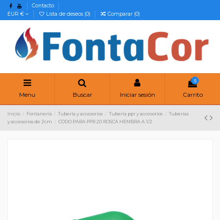
Contacto
EUR €
Lista de deseos (
0
)
Comparar (
0
)
0
Menu
Buscar
Iniciar sesión
Carrito
Inicio
Fontanería
Tubería y accesorios
Tubería ppr y accesorios
Tuberías
y accesorios de 2cm
CODO PARA PPR 20 ROSCA HEMBRA A 1/2